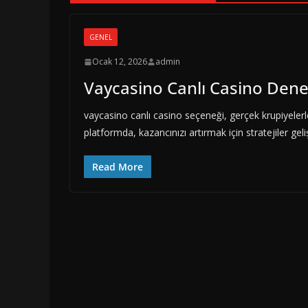
GENEL
Ocak 12, 2026
admin
Vaycasino Canlı Casino Dene
vaycasino canlı casino seçeneği, gerçek krupiyeler
platformda, kazancınızı artırmak için stratejiler geliş
Read More