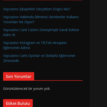
Vaycasino Şikayetleri Gerçekten Doğru Mu?
Vaycasino Hakkında Bilmeniz Gerekenler Kullanıcı
Yorumları Ne Diyor?
Vaycasino Canlı Casino Deneyimiyle Sanal Bahise
Adım At
Vaycasino Instagram ve TikTok Hesapları
Eğlencenin Adresi
Vaycasino Canlı Oyunlar ve Slotlarla Eğlencenin
Zirvesinde
Son Yorumlar
Görüntülenecek bir yorum yok.
Etiket Bulutu