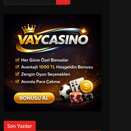
Son Yazılar