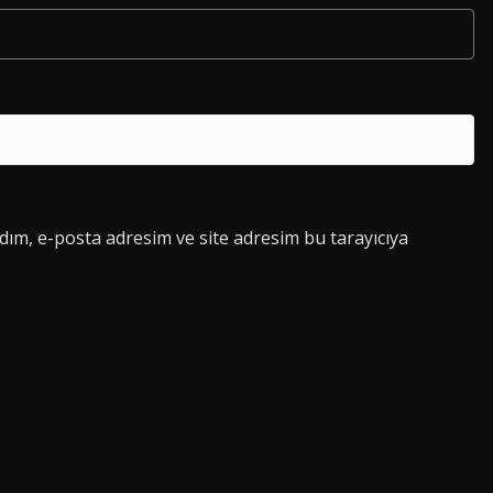
dım, e-posta adresim ve site adresim bu tarayıcıya