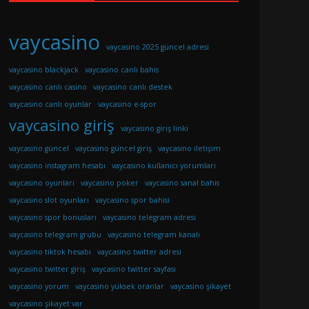
vaycasino
vaycasino 2025 güncel adresi
vaycasino blackjack
vaycasino canlı bahis
vaycasino canlı casino
vaycasino canlı destek
vaycasino canlı oyunlar
vaycasino e-spor
vaycasino giriş
vaycasino giriş linki
vaycasino güncel
vaycasino güncel giriş
vaycasino iletişim
vaycasino instagram hesabı
vaycasino kullanıcı yorumları
vaycasino oyunları
vaycasino poker
vaycasino sanal bahis
vaycasino slot oyunları
vaycasino spor bahisi
vaycasino spor bonusları
vaycasino telegram adresi
vaycasino telegram grubu
vaycasino telegram kanalı
vaycasino tiktok hesabı
vaycasino twitter adresi
vaycasino twitter giriş
vaycasino twitter sayfası
vaycasino yorum
vaycasino yüksek oranlar
vaycasino şikayet
vaycasino şikayet var