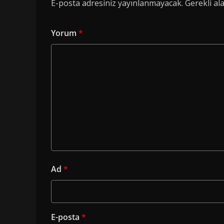
E-posta adresiniz yayınlanmayacak.
Gerekli al
Yorum
*
Ad
*
E-posta
*