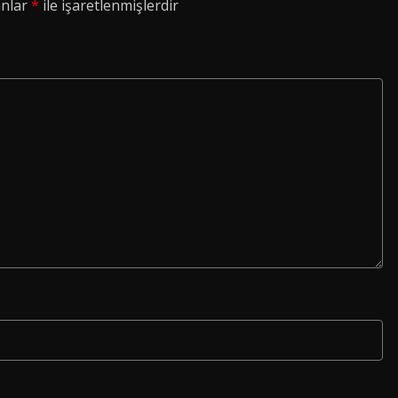
anlar
*
ile işaretlenmişlerdir