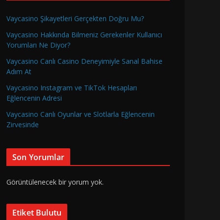
Vaycasino Şikayetleri Gerçekten Doğru Mu?
Vaycasino Hakkında Bilmeniz Gerekenler Kullanıcı
Yorumları Ne Diyor?
Vaycasino Canlı Casino Deneyimiyle Sanal Bahise
Adım At
Vaycasino Instagram ve TikTok Hesapları
Eğlencenin Adresi
Vaycasino Canlı Oyunlar ve Slotlarla Eğlencenin
Zirvesinde
Son Yorumlar
Görüntülenecek bir yorum yok.
Etiket Bulutu