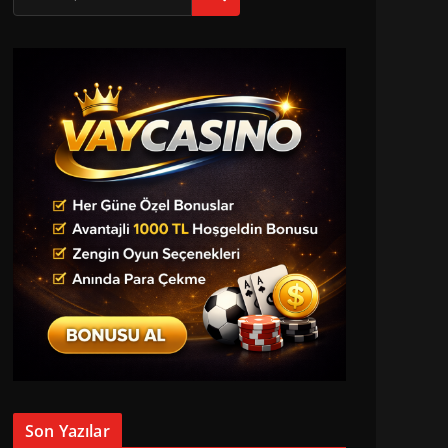
Son Yazılar