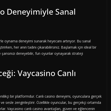
no Deneyimiyle Sanal
rle oynama deneyimi sunarak heyecanı artırıyor. Bu sanal
tirirken, her anın tadını çıkarabilirsiniz. Başlamak için ideal bir
e şansınızı deneyebilir, fun oyunlar oynayarak strateji
ceği: Vaycasino Canlı
nilikçi bir platformdur. Canlı casino deneyimi, oyunculara gerçek
 ve sesle zenginleştirir. Özellikle oyuncular, bu gerçekçi ortamda
arlar. Vaycasino canlı casino avantajları, güven ve eğlencenin