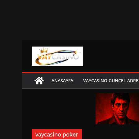
Skip
to
content
ANASAYFA
VAYCASINO GUNCEL ADRE
vaycasino poker