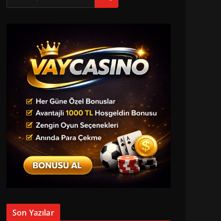
Son Yazılar