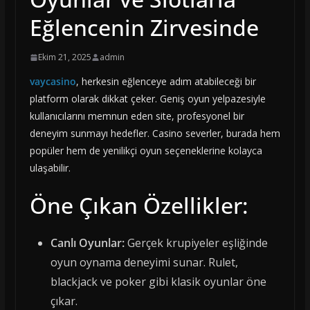
Eğlencenin Zirvesinde
Ekim 21, 2025
admin
vaycasino
, herkesin eğlenceye adım atabileceği bir
platform olarak dikkat çeker. Geniş oyun yelpazesiyle
kullanıcılarını memnun eden site, profesyonel bir
deneyim sunmayı hedefler. Casino severler, burada hem
popüler hem de yenilikçi oyun seçeneklerine kolayca
ulaşabilir.
Öne Çıkan Özellikler:
Canlı Oyunlar:
Gerçek krupiyeler eşliğinde
oyun oynama deneyimi sunar. Rulet,
blackjack ve poker gibi klasik oyunlar öne
çıkar.