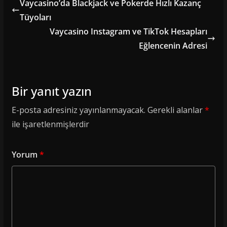
Vaycasino’da Blackjack ve Pokerde Hızlı Kazanç
Tüyoları
Vaycasino Instagram ve TikTok Hesapları
Eğlencenin Adresi
Bir yanıt yazın
E-posta adresiniz yayınlanmayacak.
Gerekli alanlar
*
ile işaretlenmişlerdir
Yorum
*