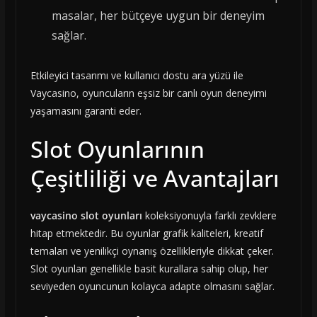
masalar, her bütçeye uygun bir deneyim
sağlar.
Etkileyici tasarımı ve kullanıcı dostu ara yüzü ile
Vaycasino, oyuncuların eşsiz bir canlı oyun deneyimi
yaşamasını garanti eder.
Slot Oyunlarının
Çeşitliliği ve Avantajları
vaycasino slot oyunları
koleksiyonuyla farklı zevklere
hitap etmektedir. Bu oyunlar grafik kaliteleri, kreatif
temaları ve yenilikçi oynanış özellikleriyle dikkat çeker.
Slot oyunları genellikle basit kurallara sahip olup, her
seviyeden oyuncunun kolayca adapte olmasını sağlar.