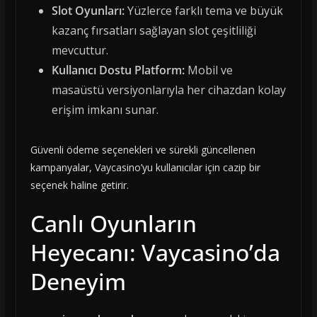
Slot Oyunları:
Yüzlerce farklı tema ve büyük
kazanç fırsatları sağlayan slot çeşitliliği
mevcuttur.
Kullanıcı Dostu Platform:
Mobil ve
masaüstü versiyonlarıyla her cihazdan kolay
erişim imkanı sunar.
Güvenli ödeme seçenekleri ve sürekli güncellenen
kampanyalar, Vaycasino’yu kullanıcılar için cazip bir
seçenek haline getirir.
Canlı Oyunların
Heyecanı: Vaycasino’da
Deneyim