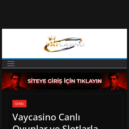
Skip
to
content
GENEL
Vaycasino Canlı
Oyunlar ve Slotlarla