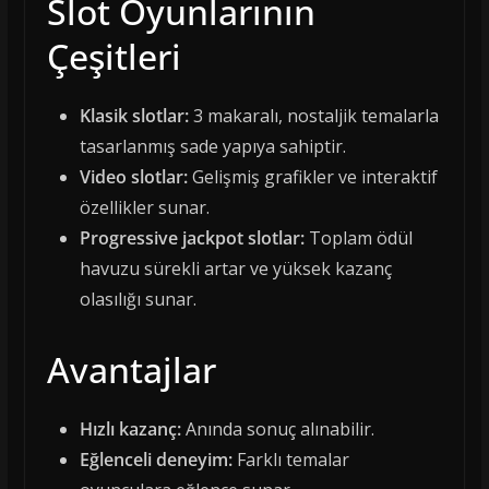
Slot Oyunlarının
Çeşitleri
Klasik slotlar:
3 makaralı, nostaljik temalarla
tasarlanmış sade yapıya sahiptir.
Video slotlar:
Gelişmiş grafikler ve interaktif
özellikler sunar.
Progressive jackpot slotlar:
Toplam ödül
havuzu sürekli artar ve yüksek kazanç
olasılığı sunar.
Avantajlar
Hızlı kazanç:
Anında sonuç alınabilir.
Eğlenceli deneyim:
Farklı temalar