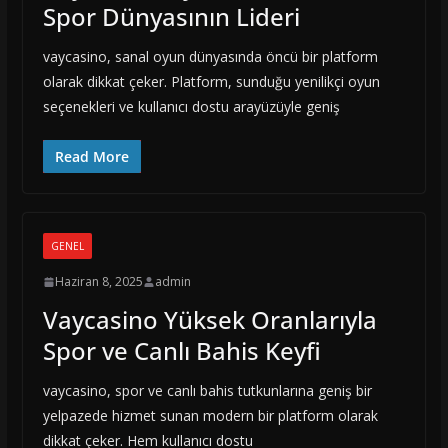
Spor Dünyasının Lideri
vaycasino, sanal oyun dünyasında öncü bir platform
olarak dikkat çeker. Platform, sunduğu yenilikçi oyun
seçenekleri ve kullanıcı dostu arayüzüyle geniş
Read More
GENEL
Haziran 8, 2025
admin
Vaycasino Yüksek Oranlarıyla
Spor ve Canlı Bahis Keyfi
vaycasino, spor ve canlı bahis tutkunlarına geniş bir
yelpazede hizmet sunan modern bir platform olarak
dikkat çeker. Hem kullanıcı dostu