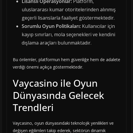
Lisanslı Operasyonlar:
Platform,
uluslararası kumar otoritelerinden alınmış
geçerli lisanslarla faaliyet göstermektedir.
Sorumlu Oyun Politikaları:
Kullanıcılar için
kayıp sınırları, mola seçenekleri ve kendini
dışlama araçları bulunmaktadır.
Bu önlemler, platformun hem güvenliğe hem de adalete
verdiği önemi açıkça göstermektedir.
Vaycasino ile Oyun
Dünyasında Gelecek
Trendleri
Vaycasino, oyun dünyasındaki teknolojik yenilikleri ve
değişen eğilimleri takip ederek, sektörün dinamik