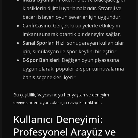
klasiklerin dijital uyarlamalarıdır. Strateji ve
beceri isteyen oyun severler için uygundur.
Canlı Casino
: Gerçek krupiyelerle etkileşim
imkanı sunarak otantik bir deneyim sağlar.
Sanal Sporlar
: Hızlı sonuç arayan kullanıcılar
için, simülasyon ile spor keyfini birleştirir.
E-Spor Bahisleri
: Değişen oyun piyasasına
uygun olarak, popüler e-spor turnuvalarına
bahis seçenekleri içerir.
Bu çeşitlilik, Vaycasino’yu her yaştan ve deneyim
seviyesinden oyuncular için cazip kılmaktadır.
Kullanıcı Deneyimi:
Profesyonel Arayüz ve