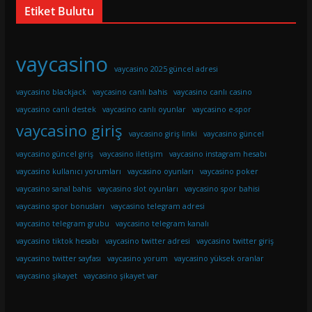
Etiket Bulutu
vaycasino
vaycasino 2025 güncel adresi
vaycasino blackjack
vaycasino canlı bahis
vaycasino canlı casino
vaycasino canlı destek
vaycasino canlı oyunlar
vaycasino e-spor
vaycasino giriş
vaycasino giriş linki
vaycasino güncel
vaycasino güncel giriş
vaycasino iletişim
vaycasino instagram hesabı
vaycasino kullanıcı yorumları
vaycasino oyunları
vaycasino poker
vaycasino sanal bahis
vaycasino slot oyunları
vaycasino spor bahisi
vaycasino spor bonusları
vaycasino telegram adresi
vaycasino telegram grubu
vaycasino telegram kanalı
vaycasino tiktok hesabı
vaycasino twitter adresi
vaycasino twitter giriş
vaycasino twitter sayfası
vaycasino yorum
vaycasino yüksek oranlar
vaycasino şikayet
vaycasino şikayet var