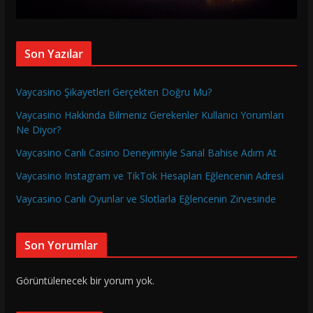
Son Yazılar
Vaycasino Şikayetleri Gerçekten Doğru Mu?
Vaycasino Hakkında Bilmeniz Gerekenler Kullanıcı Yorumları
Ne Diyor?
Vaycasino Canlı Casino Deneyimiyle Sanal Bahise Adım At
Vaycasino Instagram ve TikTok Hesapları Eğlencenin Adresi
Vaycasino Canlı Oyunlar ve Slotlarla Eğlencenin Zirvesinde
Son Yorumlar
Görüntülenecek bir yorum yok.