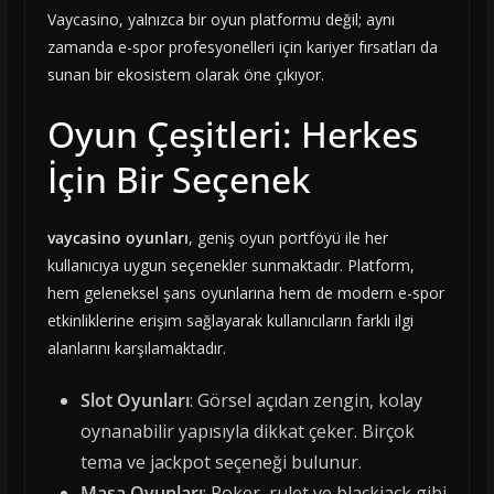
Vaycasino, yalnızca bir oyun platformu değil; aynı
zamanda e-spor profesyonelleri için kariyer fırsatları da
sunan bir ekosistem olarak öne çıkıyor.
Oyun Çeşitleri: Herkes
İçin Bir Seçenek
vaycasino oyunları
, geniş oyun portföyü ile her
kullanıcıya uygun seçenekler sunmaktadır. Platform,
hem geleneksel şans oyunlarına hem de modern e-spor
etkinliklerine erişim sağlayarak kullanıcıların farklı ilgi
alanlarını karşılamaktadır.
Slot Oyunları
: Görsel açıdan zengin, kolay
oynanabilir yapısıyla dikkat çeker. Birçok
tema ve jackpot seçeneği bulunur.
Masa Oyunları
: Poker, rulet ve blackjack gibi