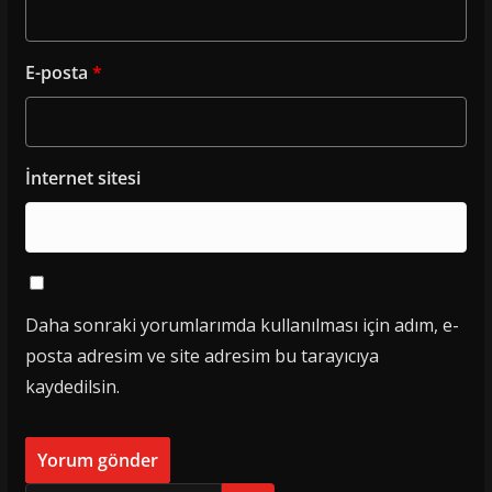
E-posta
*
İnternet sitesi
Daha sonraki yorumlarımda kullanılması için adım, e-
posta adresim ve site adresim bu tarayıcıya
kaydedilsin.