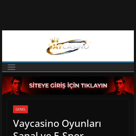
Skip
to
content
GENEL
Vaycasino Oyunları
Sanal ve E-Spor